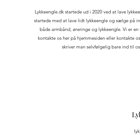
Lykkeengle.dk startede ud i 2020 ved at lave lykkee
startede med at lave lidt lykkeengle og sælge på i
både armbånd, øreringe og lykkeengle. Vi er en 
kontakte os her på hjemmesiden eller kontakte os 
skriver man selvfølgelig bare ind til o
Ly
ly