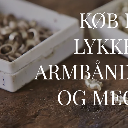
KØB 
LYKK
ARMBÅND
OG ME